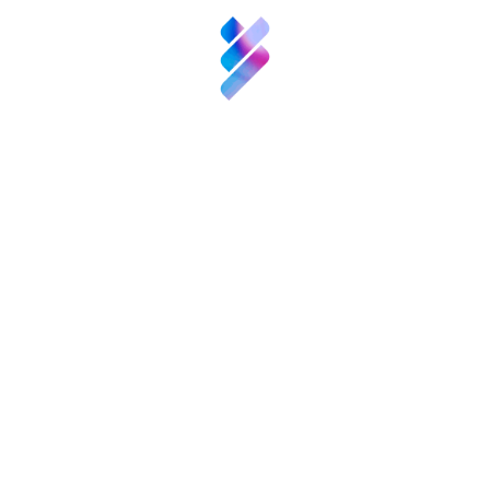
Archivos descargables
Innovación
>
Bases de la Convocatoria
Recursos
>
Plantilla Memoria del Proyecto
Noticias
Convocatorias
y
Eventos
Contacto
Patronos
FGCSIC