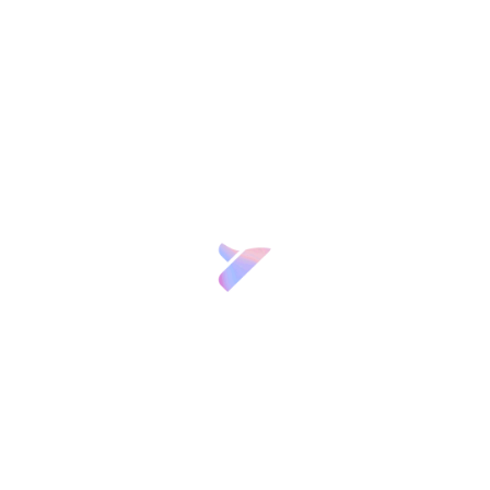
ación son características fundamentales para alcanzar el éxito
 comienza con creatividad y termina con innovación, si bien e
lo segundo debido a las dificultades que surgen a la hora de
roductos.
ión sobre los diferentes retos que se plantean en la innovaci
 más disruptivas en la actualidad, la tecnología cuántica.
inversores, investigadores y empresas analizarán el presente y
empre
ntos