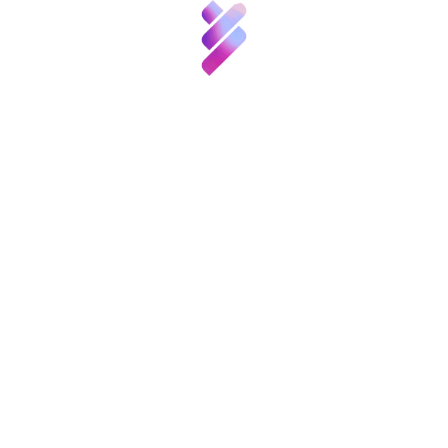
Innovación
Recursos
Noticias
Convocatorias
y
Eventos
Contacto
La FGCSIC y El CSIC lanzan JAE Chairs,
un programa de cátedras científicas para
atraer investigadores de prestigio
internacional